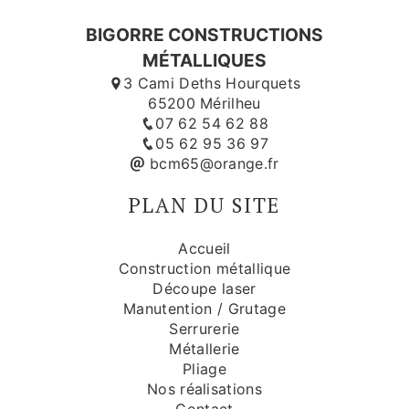
BIGORRE CONSTRUCTIONS
MÉTALLIQUES
3 Cami Deths Hourquets
65200 Mérilheu
07 62 54 62 88
05 62 95 36 97
bcm65@orange.fr
PLAN DU SITE
Accueil
Construction métallique
Découpe laser
Manutention / Grutage
Serrurerie
Métallerie
Pliage
Nos réalisations
Contact