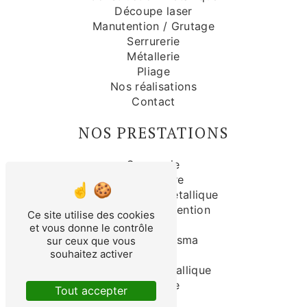
Découpe laser
Manutention / Grutage
Serrurerie
Métallerie
Pliage
Nos réalisations
Contact
NOS PRESTATIONS
Serrurerie
Couverture
Construction métallique
Grutage manutention
Ce site utilise des cookies
Isolation
et vous donne le contrôle
Découpe plasma
sur ceux que vous
souhaitez activer
Pliage
Charpente métallique
Métallerie
Tout accepter
Bardage